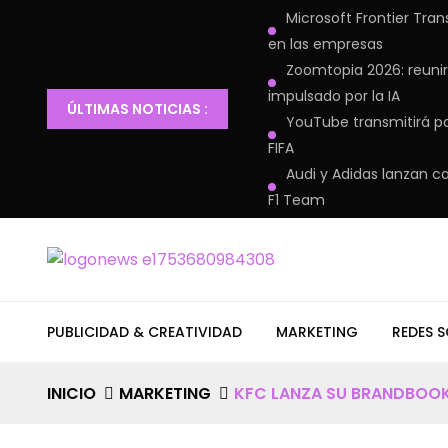
Microsoft Frontier Tran
en las empresas
Zoomtopia 2026: reunir
impulsado por la IA
ÚLTIMAS NOTICIAS :
YouTube transmitirá pa
FIFA
Audi y Adidas lanzan c
F1 Team
PUBLICIDAD & CREATIVIDAD
MARKETING
REDES S
INICIO
MARKETING
KFC LANZA SU BRANDBOOK