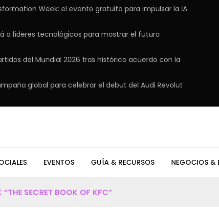
sformation Week: el evento gratuito para impulsar la IA
á a líderes tecnológicos para mostrar el futuro
rtidos del Mundial 2026 tras histórico acuerdo con la
ampaña global para celebrar el debut del Audi Revolut
OCIALES
EVENTOS
GUÍA & RECURSOS
NEGOCIOS & 
 “THE SECRET BOOK OF KFC”