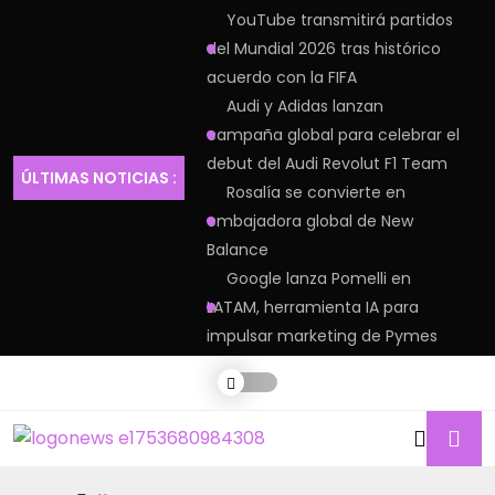
YouTube transmitirá partidos
del Mundial 2026 tras histórico
acuerdo con la FIFA
Audi y Adidas lanzan
campaña global para celebrar el
debut del Audi Revolut F1 Team
ÚLTIMAS NOTICIAS :
Rosalía se convierte en
embajadora global de New
Balance
Google lanza Pomelli en
LATAM, herramienta IA para
impulsar marketing de Pymes