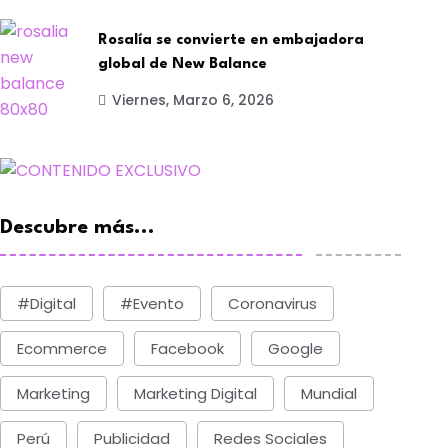
Rosalía se convierte en embajadora
global de New Balance
Viernes, Marzo 6, 2026
Descubre más...
#digital
#evento
Coronavirus
TECNOLOGÍA
TECNOLOGÍA
stados Unidos inicia
Apple busca incorpo
Ecommerce
Facebook
Google
emanda por monopolio
inteligencia artificia
Marketing
Marketing Digital
Mundial
BY-Comunica News
BY-Comunica News
Jueves, Julio 10, 2025
Jueves, Julio 10, 2025
Perú
Publicidad
Redes Sociales