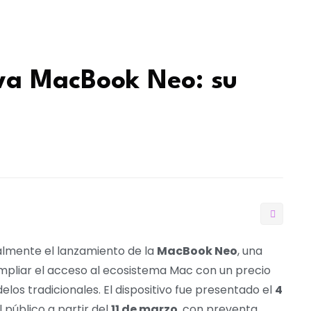
va MacBook Neo: su
almente el lanzamiento de la
MacBook Neo
, una
pliar el acceso al ecosistema Mac con un precio
los tradicionales. El dispositivo fue presentado el
4
 público a partir del
11 de marzo
, con preventa