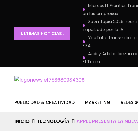
Microsoft Frontier Tran
en las empresas
Zoomtopia 2026: reunir
impulsado por la IA
ÚLTIMAS NOTICIAS :
YouTube transmitirá pa
FIFA
Audi y Adidas lanzan c
F1 Team
PUBLICIDAD & CREATIVIDAD
MARKETING
REDES S
INICIO
TECNOLOGÍA
APPLE PRESENTA LA NUE