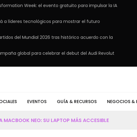
sformation Week: el evento gratuito para impulsar la IA
á a líderes tecnológicos para mostrar el futuro
rtidos del Mundial 2026 tras histórico acuerdo con la
ampaña global para celebrar el debut del Audi Revolut
OCIALES
EVENTOS
GUÍA & RECURSOS
NEGOCIOS & 
VA MACBOOK NEO: SU LAPTOP MÁS ACCESIBLE