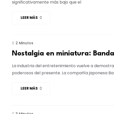
significativamente más bajo que el
LEER MÁS
MARKETING
2 Minutos
Nostalgia en miniatura: Banda
La industria del entretenimiento vuelve a demostra
poderosos del presente. La compañía japonesa Band
LEER MÁS
NEGOCIOS
3 Minutos