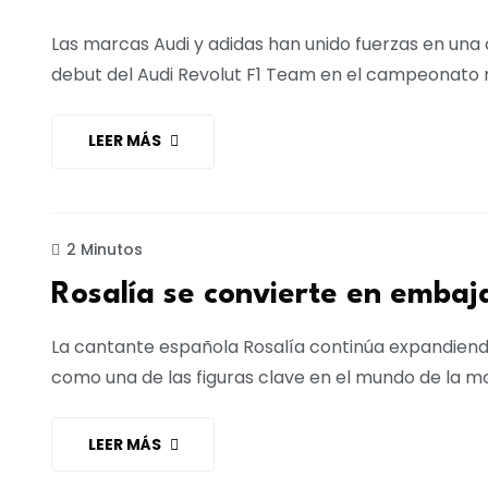
Las marcas Audi y adidas han unido fuerzas en u
debut del Audi Revolut F1 Team en el campeonato m
LEER MÁS
PUBLICIDAD
2 Minutos
Rosalía se convierte en emba
La cantante española Rosalía continúa expandiendo 
como una de las figuras clave en el mundo de la mo
LEER MÁS