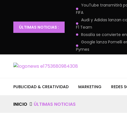
YouTube transmitirá pa
FIFA
Audi y Adidas lanzan c
ÚLTIMAS NOTICIAS :
F1 Team
Rosalía se convierte 
Google lanza Pomelli e
Pymes
PUBLICIDAD & CREATIVIDAD
MARKETING
REDES S
INICIO
ÚLTIMAS NOTICIAS