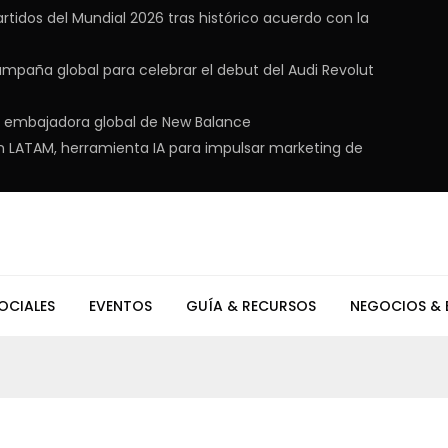
rtidos del Mundial 2026 tras histórico acuerdo con la
ampaña global para celebrar el debut del Audi Revolut
en embajadora global de New Balance
n LATAM, herramienta IA para impulsar marketing de
OCIALES
EVENTOS
GUÍA & RECURSOS
NEGOCIOS & 