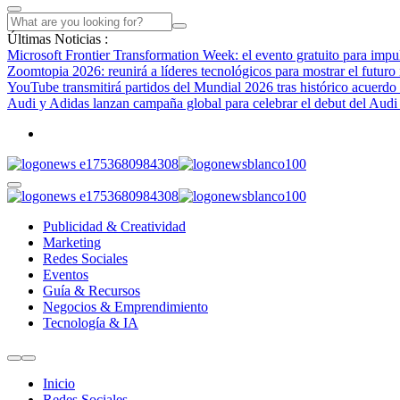
Últimas Noticias :
Microsoft Frontier Transformation Week: el evento gratuito para impul
Zoomtopia 2026: reunirá a líderes tecnológicos para mostrar el futuro
YouTube transmitirá partidos del Mundial 2026 tras histórico acuerdo
Audi y Adidas lanzan campaña global para celebrar el debut del Aud
Publicidad & Creatividad
Marketing
Redes Sociales
Eventos
Guía & Recursos
Negocios & Emprendimiento
Tecnología & IA
Inicio
Redes Sociales