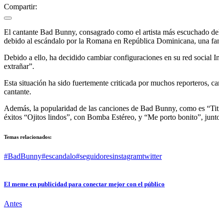
Compartir:
El cantante Bad Bunny, consagrado como el artista más escuchado del 
debido al escándalo por la Romana en República Dominicana, una fan int
Debido a ello, ha decidido cambiar configuraciones en su red social I
extrañar”.
Esta situación ha sido fuertemente criticada por muchos reporteros, c
cantante.
Además, la popularidad de las canciones de Bad Bunny, como es “Titi 
éxitos “Ojitos lindos”, con Bomba Estéreo, y “Me porto bonito”, junto
Temas relacionados:
#BadBunny
#escandalo
#seguidores
instagram
twitter
El meme en publicidad para conectar mejor con el público
Antes