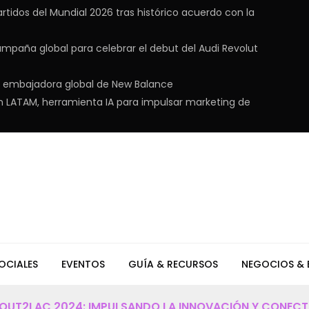
rtidos del Mundial 2026 tras histórico acuerdo con la
ampaña global para celebrar el debut del Audi Revolut
en embajadora global de New Balance
n LATAM, herramienta IA para impulsar marketing de
OCIALES
EVENTOS
GUÍA & RECURSOS
NEGOCIOS & 
OUT2LAC 2024: IMPULSANDO LA INNOVACIÓN Y CONECTI