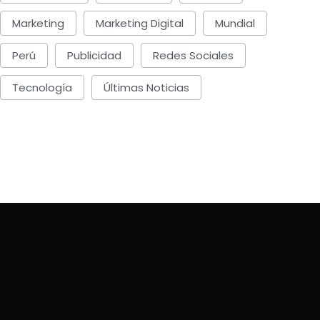
Marketing
Marketing Digital
Mundial
Perú
Publicidad
Redes Sociales
PUBLICIDAD
MARKETING
Tecnología
Últimas Noticias
pple lanza un spot
Starbucks anuncia a
omercial minimalista
con MrBeast y
BY-Comunica News
BY-Comunica News
Viernes, Marzo 6, 2026
Lunes, Febrero 23, 2026