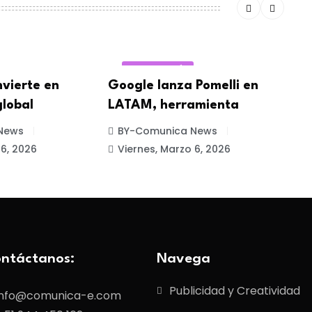
TECNOLOGÍA
nvierte en
Google lanza Pomelli en
A
lobal
LATAM, herramienta
c
News
BY-Comunica News
 6, 2026
Viernes, Marzo 6, 2026
ntáctanos:
Navega
Publicidad y Creatividad
info@comunica-e.com