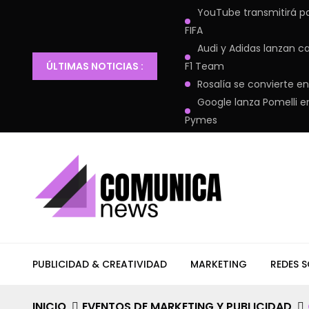
YouTube transmitirá pa
FIFA
Audi y Adidas lanzan c
ÚLTIMAS NOTICIAS :
F1 Team
Rosalía se convierte 
Google lanza Pomelli e
Pymes
PUBLICIDAD & CREATIVIDAD
MARKETING
REDES S
INICIO
EVENTOS DE MARKETING Y PUBLICIDAD