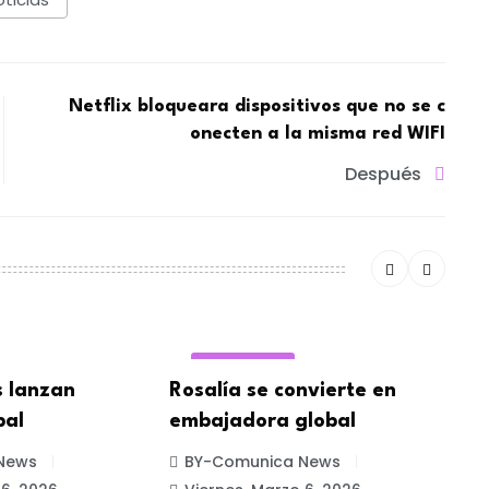
Netflix bloqueara dispositivos que no se c
onecten a la misma red WIFI
Después
PUBLICIDAD
s lanzan
Rosalía se convierte en
G
bal
embajadora global
L
News
BY-Comunica News