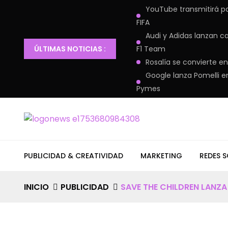
YouTube transmitirá pa
FIFA
Audi y Adidas lanzan c
ÚLTIMAS NOTICIAS :
F1 Team
Rosalía se convierte 
Google lanza Pomelli e
Pymes
PUBLICIDAD & CREATIVIDAD
MARKETING
REDES S
INICIO
PUBLICIDAD
SAVE THE CHILDREN LANZ