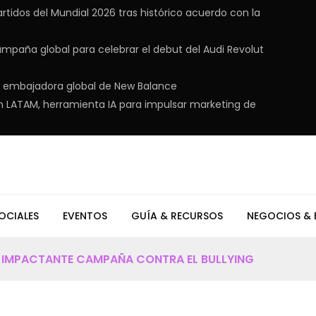
rtidos del Mundial 2026 tras histórico acuerdo con la
ampaña global para celebrar el debut del Audi Revolut
en embajadora global de New Balance
n LATAM, herramienta IA para impulsar marketing de
OCIALES
EVENTOS
GUÍA & RECURSOS
NEGOCIOS & 
A IMPACTANTE CAMPAÑA CONTRA EL BULLYING