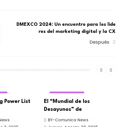
DMEXCO 2024: Un encuentro para los líde
res del marketing digital y la CX
Después
ERA
REDES SOCIALES
g Power List
El “Mundial de los
D
Desayunos” de
c
c
News
BY-Comunica News