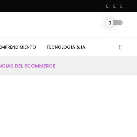
YouTube transmitirá partidos del Mundial 2026 tras histórico 
EMPRENDIMIENTO
TECNOLOGÍA & IA
ENCIAS DEL ECOMMERCE