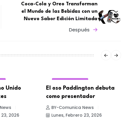
Coca-Cola y Oreo Transforman
el Mundo de las Bebidas con un
Nuevo Sabor Edición Limitada
Después
ES
REDES SOCIALES
no Unido
El oso Paddington debuta
L
tes
como presentador
f
 News
BY-Comunica News
 23, 2026
Lunes, Febrero 23, 2026