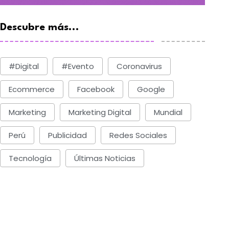
Descubre más...
#digital
#evento
Coronavirus
Ecommerce
Facebook
Google
Marketing
Marketing Digital
Mundial
Perú
Publicidad
Redes Sociales
MARKETING
REDES SOCIALES
as marcas olfatean el
Meta le dice adiós a
Tecnología
Últimas Noticias
enómeno Therian
Facebook
BY-Comunica News
BY-Comunica News
Lunes, Febrero 23, 2026
Lunes, Febrero 23, 202